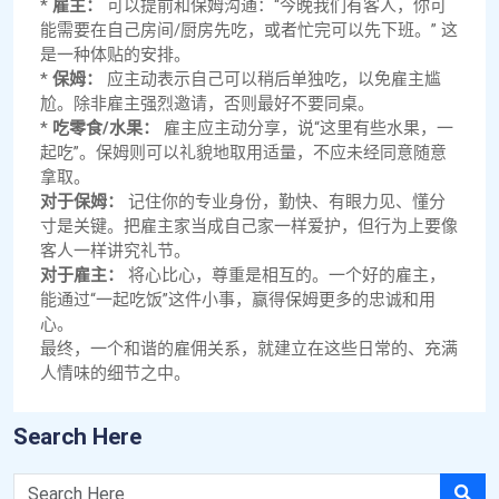
*
雇主：
可以提前和保姆沟通：“今晚我们有客人，你可
能需要在自己房间/厨房先吃，或者忙完可以先下班。” 这
是一种体贴的安排。
*
保姆：
应主动表示自己可以稍后单独吃，以免雇主尴
尬。除非雇主强烈邀请，否则最好不要同桌。
*
吃零食/水果：
雇主应主动分享，说“这里有些水果，一
起吃”。保姆则可以礼貌地取用适量，不应未经同意随意
拿取。
对于保姆：
记住你的专业身份，勤快、有眼力见、懂分
寸是关键。把雇主家当成自己家一样爱护，但行为上要像
客人一样讲究礼节。
对于雇主：
将心比心，尊重是相互的。一个好的雇主，
能通过“一起吃饭”这件小事，赢得保姆更多的忠诚和用
心。
最终，一个和谐的雇佣关系，就建立在这些日常的、充满
人情味的细节之中。
Search Here