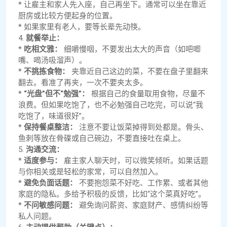
* 让雇主和家人先入座，自己再坐下。通常可以坐在靠近
厨房或比较方便起身的位置。
* 如果家里有老人，要等长辈先动筷。
4.
就餐举止：
*
吃相文雅：
细嚼慢咽，不要发出太大的声音（如吧唧
嘴、喝汤吸溜声）。
*
不挑拣食物：
夹靠近自己这边的菜，不要在盘子里翻来
翻去。看准了再夹，一次不要夹太多。
*
“光盘”但不“勉强”：
根据自己的食量取用食物，尽量不
浪费。但如果吃饱了，也不必勉强自己吃完，可以说“我
吃饱了，味道很好”。
*
保持餐桌整洁：
注意不要让饭菜掉得到处都是。骨头、
鱼刺等放在骨碟或自己碗边，不要直接吐在桌上。
5.
沟通交流：
*
适度参与：
雇主家人聊天时，可以微笑倾听。如果话题
与你相关或是轻松的家常，可以自然加入。
*
避免负面话题：
不要抱怨菜不好吃、工作累、或者其他
家庭的隐私。多给予积极的反馈，比如“这个菜真好吃”。
*
不问敏感问题：
避免询问薪资、家庭财产、感情纠纷等
私人问题。