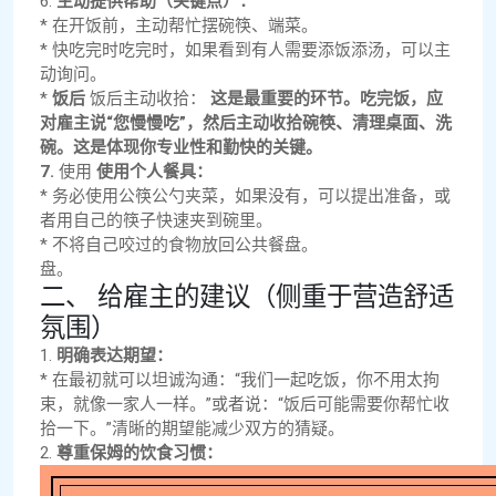
6.
主动提供帮助（关键点）：
* 在开饭前，主动帮忙摆碗筷、端菜。
* 快吃完时吃完时，如果看到有人需要添饭添汤，可以主
动询问。
*
饭后
饭后主动收拾：
这是最重要的环节。吃完饭，应
对雇主说“您慢慢吃”，然后主动收拾碗筷、清理桌面、洗
碗。这是体现你专业性和勤快的关键。
7.
使用
使用个人餐具：
* 务必使用公筷公勺夹菜，如果没有，可以提出准备，或
者用自己的筷子快速夹到碗里。
* 不将自己咬过的食物放回公共餐盘。
盘。
二、 给雇主的建议（侧重于营造舒适
氛围）
1.
明确表达期望：
* 在最初就可以坦诚沟通：“我们一起吃饭，你不用太拘
束，就像一家人一样。”或者说：“饭后可能需要你帮忙收
拾一下。”清晰的期望能减少双方的猜疑。
2.
尊重保姆的饮食习惯：