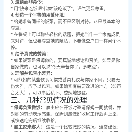
3.
邀请而非命令：
* 用“快来吃饭吧”代替“该吃饭了”，语气更显尊重。
4.
创造一个平等的用餐环境：
* 给她准备同样的饭菜，而不是区别对待。这是最基本的
尊重。
* 在餐桌上可以聊些轻松的话题，把她当作一个家庭成员
来对待，但也要尊重她的隐私，不要像查户口一样问个不
停。
5.
给予真诚的赞美：
* 如果饭菜是保姆做的，要真诚地感谢和赞美。如果是你
自家做的，也可以说“今天辛苦你了，多吃点”。
6.
理解并包容小差异：
* 可能她的某些饮食习惯或餐桌礼仪与你家不同，只要无
伤大雅，应予以包容。如果确实有需要改进的地方（如声
音太大），可以事后私下、委婉地提醒。
三、 几种常见情况的处理
*
保姆负责做饭：
雇主应在开饭时邀请保姆一同就餐，并
对她的劳动表示感谢。保姆则应做好收尾工作后再上桌，
或快速吃完后继续收拾。
*
雇主家来客人：
这是一个比较微妙的情况。通常建议：