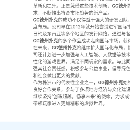
革新和提升。正是凭借这些技术创新，
GG德州
求，不断推出符合市场趋势的新产品。
GG德州扑克
的成功不仅得益于强大的研发团队
度布局。公司早在2012年就开始尝试进军国
日韩及东南亚等多个地区的发行网络。通过与
GG德州扑克
的多个作品成功走向国际市场，获
在未来，
GG德州扑克
将继续扩大国际化布局，
司还计划进一步加强与人工智能、大数据等技
性化的游戏世界，满足不同玩家的需求。与此
强其社会责任感，积极参与公益事业，倡导绿
和社会做出更大的贡献。
作为株洲市的代表性企业之一，
GG德州扑克
始
良好合作关系，参与了多项地方经济与文化建
继续坚持“创造超越，畅享未来”的使命，力求
带领玩家进入更加精彩的虚拟世界。