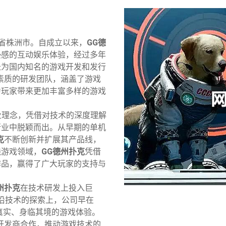
南省株洲市。自成立以来，
GG德
浸感的互动娱乐体验，经过多年
长为国内知名的游戏开发和发行
素质的研发团队，涵盖了游戏
为玩家带来更加丰富多样的游戏
业理念，凭借对技术的深度理解
行业中脱颖而出。从早期的单机
克
不断创新并扩展其产品线，
线游戏领域，
GG德州扑克
凭借
作品，赢得了广大玩家的支持与
州扑克
在技术研发上投入巨
前沿技术的探索上，公司早在
加真实、身临其境的游戏体验。
开发商合作，推动游戏技术的