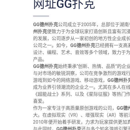
网址GG扑克
GG德州扑克
公司成立于2005年，总部位于湖
州扑克
便致力于为全球玩家打造创新且富有沉
的发展，公司逐步从一家初创的地方性企业成
公司之一。如今，
GG德州扑克
已经拥有一支高
设计、编程、艺术、音效等多个领域，致力于
产品。
GG德州扑克
始终秉承“创新、热情、品质”的企
与对市场的敏锐洞察，公司在竞争激烈的游戏
游戏到如今的网络游戏、移动游戏，
GG德州扑
成为业界引领潮流的企业之一。尤其在多人在
《超能战士》系列、以及《星际征服》等热门
喜爱。
作为一家专注于高质量原创游戏的公司，
GG德
大。在虚拟现实（VR）、增强现实（AR）等
2010年便开始着手研发，力求为玩家提供更
与此同时，
GG德州扑克
还与多个知名游戏引擎