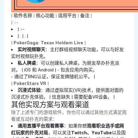
|
软件名称
|
核心功能
|
适用平台
|
备注
|
| :--
| :--
| : | : |
|
PokerGaga: Texas Holdem Live
|
实时视频聊天
：主打群组视频聊天功能，可以与好友
实时视频玩扑克。
私人牌桌
：可以创建私人牌桌，为朋友举办扑克派
对。 | iOS 和 Android | - 包含应用内购买。
- 通过了RNG认证，保证发牌随机公平。 |
|
PokerStars VR
|
沉浸式体验
：通过虚拟现实(VR)技术，提供面对面的
沉浸式扑克体验。 | 信息缺失 | 需要配备VR设备。 |
其他实现方案与观看渠道
除了上述专门的游戏软件，你也可以通过其他方式满足观
看或互动扑克的需求：
通用直播平台观看赛事
：如果你想
观看职业选手或网
红玩家的扑克对局
，可以关注
Twitch、YouTube
以及国