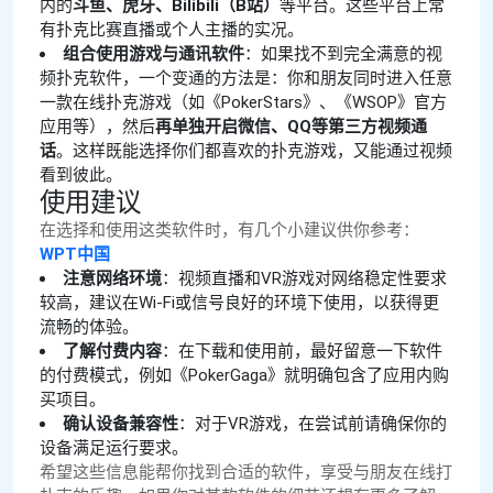
内的
斗鱼、虎牙、Bilibili（B站）
等平台。这些平台上常
有扑克比赛直播或个人主播的实况。
组合使用游戏与通讯软件
：如果找不到完全满意的视
频扑克软件，一个变通的方法是：你和朋友同时进入任意
一款在线扑克游戏（如《PokerStars》、《WSOP》官方
应用等），然后
再单独开启微信、QQ等第三方视频通
话
。这样既能选择你们都喜欢的扑克游戏，又能通过视频
看到彼此。
使用建议
在选择和使用这类软件时，有几个小建议供你参考：
WPT中国
注意网络环境
：视频直播和VR游戏对网络稳定性要求
较高，建议在Wi-Fi或信号良好的环境下使用，以获得更
流畅的体验。
了解付费内容
：在下载和使用前，最好留意一下软件
的付费模式，例如《PokerGaga》就明确包含了应用内购
买项目。
确认设备兼容性
：对于VR游戏，在尝试前请确保你的
设备满足运行要求。
希望这些信息能帮你找到合适的软件，享受与朋友在线打