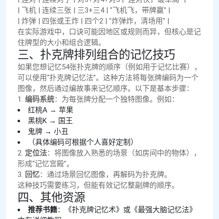
| 飞机 | 连续三张 | 三3+三4 | "飞机飞，带牌赢" |
| 炸弹 | 四张或王炸 | 四个2 | "炸弹炸，清场用" |
在实际游戏中，口诀可能因地区或规则而异，但核心是记
住牌型的大小和组合逻辑。
三、扑克牌排列组合的记忆技巧
如果您想记忆54张扑克牌的顺序（例如用于记忆比赛），
可以使用“扑克牌记忆法”。这种方法将每张牌编码为一个
图像，然后通过编故事来记忆顺序。以下是基本步骤：
1.
编码系统
：为每张牌分配一个独特图像。例如：
红桃A → 苹果
黑桃K → 国王
鬼牌 → 小丑
（具体编码可根据个人喜好定制）
2.
定位法
：将图像放入熟悉的场景（如房间中的物体），
形成“记忆宫殿”。
3.
回忆
：通过场景回忆图像，再解码为扑克牌。
这种技巧需要练习，但能有效记忆整副牌的顺序。
四、其他资源
推荐书籍
：《扑克牌记忆术》或《最强大脑记忆法》