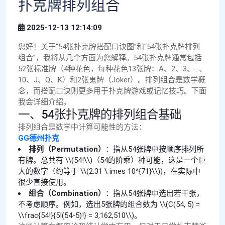
扑克牌排列组合
2025-12-13 12:14:09
您好！关于“54张扑克牌搭配口诀图”和“54张扑克牌排列
组合”，我将从几个方面为您解释。54张扑克牌通常包括
52张标准牌（4种花色，每种花色13张牌：A、2、3、…、
10、J、Q、K）和2张鬼牌（Joker）。排列组合是数学概
念，而搭配口诀则更多用于扑克牌游戏或记忆技巧。下面
我会详细介绍。
一、54张扑克牌的排列组合基础
排列组合是数学中计算可能性的方法：
GG德州扑克
排列（Permutation）
：指从54张牌中按顺序排列所
有牌。总共有 \\(54!\\)（54的阶乘）种可能，这是一个巨
大的数字（约等于 \\(2.31 \ imes 10^{71}\\))，在实际中
很少直接使用。
组合（Combination）
：指从54张牌中选出若干张，
不考虑顺序。例如，选出5张牌的组合数为 \\(C(54, 5) =
\\frac{54!}{5!(54-5)!} = 3,162,510\\)。