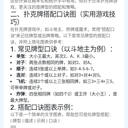
这些计算在概率论和统计学中有用，但对于日常扑克牌游
戏，更关注的是牌型的搭配和策略。
二、扑克牌搭配口诀图（实用游戏技
巧）
在扑克牌游戏中，如斗地主、桥牌或魔术，常用“搭配口
诀”来记住牌型或出牌策略。以下是常见牌型的搭配口
诀，并附上简化图表供参考：
1. 常见牌型口诀（以斗地主为例）：
单张
：大小王最大，其次2、A、K...3最小。
对子
：两张点数相同的牌，如对2、对A。
顺子
：连续5张或以上单牌，如3-4-5-6-7。
连对
：连续3个或以上对子，如对3+对4+对5。
飞机
：连续2个或以上三张相同牌，如三3+三4+三5，
可带单牌或对子。
炸弹
：四张相同牌（如四个2）或王炸（大小王），是
最大牌型。
2. 搭配口诀图表示例：
以下是一个简单的文字图表，帮助您可视化牌型搭配：
| 牌型 | 描述 | 示例 | 口诀 |
|||||