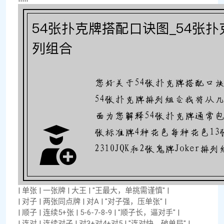
| 单张 | 一张牌 | 大王 | "王最大，单挑需谨慎" |
| 对子 | 两张同点牌 | 对A | "对子强，压单张" |
| 顺子 | 连续5+张 | 5-6-7-8-9 | "顺子长，逼对手" |
| 连对 | 连续对子 | 对3+对4+对5 | "连对快，破单局" |