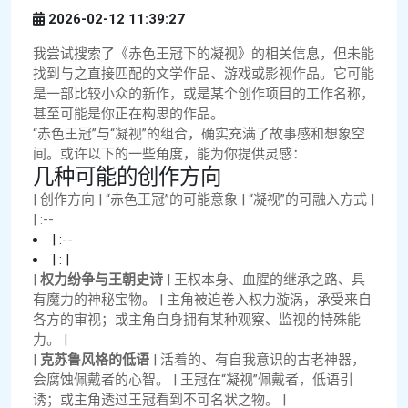
2026-02-12 11:39:27
我尝试搜索了《赤色王冠下的凝视》的相关信息，但未能
找到与之直接匹配的文学作品、游戏或影视作品。它可能
是一部比较小众的新作，或是某个创作项目的工作名称，
甚至可能是你正在构思的作品。
“赤色王冠”与“凝视”的组合，确实充满了故事感和想象空
间。或许以下的一些角度，能为你提供灵感：
几种可能的创作方向
| 创作方向 | “赤色王冠”的可能意象 | “凝视”的可融入方式 |
| :--
| :--
| : |
|
权力纷争与王朝史诗
| 王权本身、血腥的继承之路、具
有魔力的神秘宝物。 | 主角被迫卷入权力漩涡，承受来自
各方的审视；或主角自身拥有某种观察、监视的特殊能
力。 |
|
克苏鲁风格的低语
| 活着的、有自我意识的古老神器，
会腐蚀佩戴者的心智。 | 王冠在“凝视”佩戴者，低语引
诱；或主角透过王冠看到不可名状之物。 |