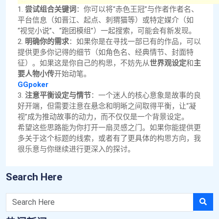
1.
尝试组合关键词
：你可以将“赤色王冠”与作者作者名、
平台信息（如晋江、起点、刺猬猫等）或特定媒介（如
“视觉小说”、“跑团模组”）一起搜索，可能会有新发现。
2.
明确你的需求
：如果你是在寻找一部已有的作品，可以
提供更多你记得的细节（如角色名、经典情节、封面特
征）。如果这是你自己的构思，不妨先从
世界观设定
和
主
要人物小传
开始动笔。
GGpoker
3.
注意平衡设定与情节
：一个迷人的核心意象是故事的良
好开端，但需要注意在悬念和明晰之间取得平衡，让“凝
视”成为推动故事的动力，而不仅仅是一个背景设定。
希望这些思路能为你打开一扇灵感之门。如果你能提供更
多关于这个标题的线索，或者有了更具体的构思方向，我
很乐意与你继续进行更深入的探讨。
Search Here