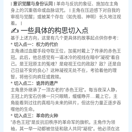
|
意识觉醒与身份认同
| 革命与反抗的象征、施加在主角
身上的沉重宿命或血脉诅咒。 | 主角在压迫感下对自我的
审视与觉醒；或被某个存在（如先祖、神明）长久地注视
着。 |
✍️ 一些具体的构思切入点
基于上述方向，这里有几个更具体的故事起点供你参考：
*
切入点一：权力的代价
主角通过血腥手段夺取王位，加冕时戴上了传承的赤色王
冠。此后，他总感觉有一道冰冷的视线在暗中“凝视”着自
己。是王冠原主的冤魂？是窥视王位的政敌？敌？还是自
己日益不安的良心？这种凝视无处不在，考验着他的理
智，将他引向疯狂或救赎。
*
切入点二：诡异的遗产
主角意外继承了一顶古老的“赤色王冠”。每当夜深人静，
王冠上的宝石仿佛一只只眼睛，缓缓睁开……戴上它，主
角能看到过往的真相与未来的碎片，但这份力量正逐步吞
噬他的生命。
*
切入点三：革命的火种
“赤色王冠”是反抗旧秩序的革命军的旗帜。主角作为领
袖，其一举一动都被信徒和敌人共同“凝视”。他必须在这